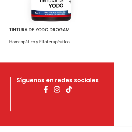
TINTURA DE YODO DROGAM
VALERIANA SO
Homeopático y Fitoterapéutico
Homeopático y F
VISTA RÁPIDA
V
Síguenos en redes sociales