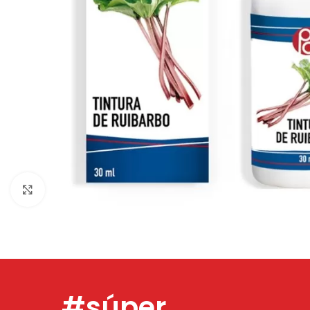
Click to enlarge
#súper