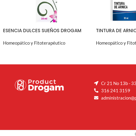
ESENCIA DULCES SUEÑOS DROGAM
TINTURA DE ARN
Homeopático y Fitoterapéutico
Homeopático y Fito
VISTA RÁPIDA
VIST
Cr 21 No 13b - 33
316 241 3159
administracion@