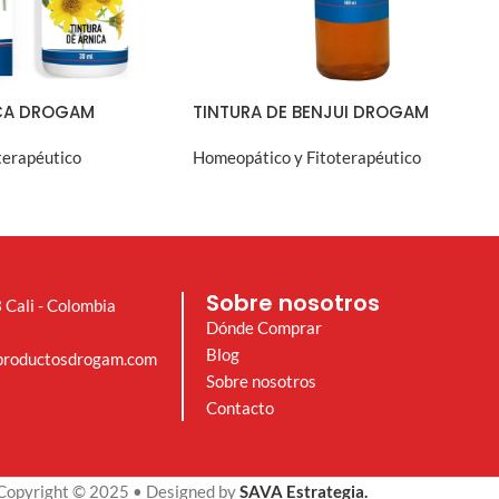
ICA DROGAM
TINTURA DE BENJUI DROGAM
terapéutico
Homeopático y Fitoterapéutico
A RÁPIDA
VISTA RÁPIDA
Sobre nosotros
 Cali - Colombia
Dónde Comprar
Blog
productosdrogam.com
Sobre nosotros
Contacto
Copyright © 2025 • Designed by
SAVA Estrategia.