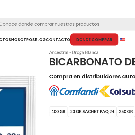
Conoce donde comprar nuestros productos
CTOS
NOSOTROS
BLOG
CONTACTO
DÓNDE COMPRAR
Ancestral - Droga Blanca
BICARBONATO D
Compra en distribuidores aut
100 GR
20 GR SACHET PAQ 24
250 GR