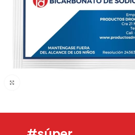
Click to enlarge
#súper