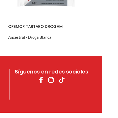
CREMOR TARTARO DROGAM
PASTA AL AG
Ancestral - Droga Blanca
Ancestral - Drog
VISTA RÁPIDA
V
Síguenos en redes sociales