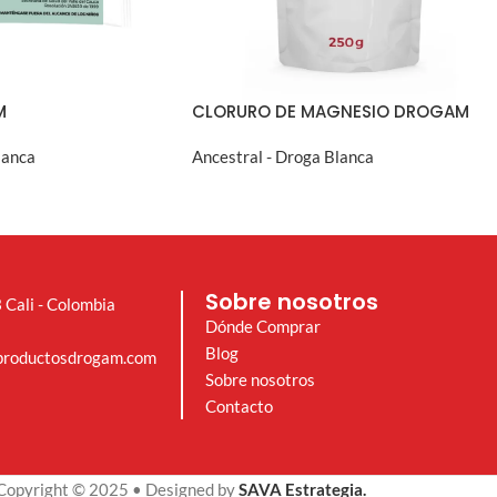
M
CLORURO DE MAGNESIO DROGAM
lanca
Ancestral - Droga Blanca
A RÁPIDA
VISTA RÁPIDA
Sobre nosotros
 Cali - Colombia
Dónde Comprar
Blog
productosdrogam.com
Sobre nosotros
Contacto
Copyright © 2025 • Designed by
SAVA Estrategia.