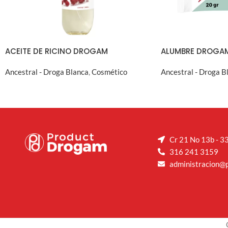
ACEITE DE RICINO DROGAM
ALUMBRE DROGA
Ancestral - Droga Blanca
,
Cosmético
Ancestral - Droga B
VISTA RÁPIDA
VIST
Cr 21 No 13b - 33
316 241 3159
administracion@